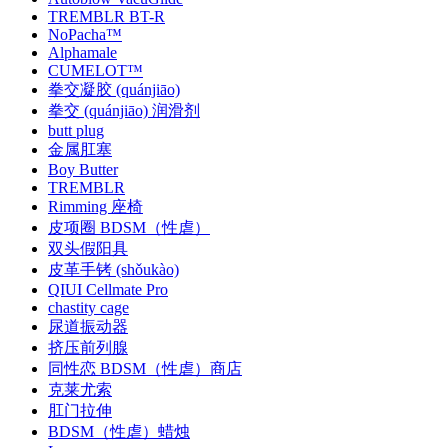
TREMBLR BT-R
NoPacha™
Alphamale
CUMELOT™
拳交凝胶 (quánjiāo)
拳交 (quánjiāo) 润滑剂
butt plug
金属肛塞
Boy Butter
TREMBLR
Rimming 座椅
皮项圈 BDSM（性虐）
双头假阳具
皮革手铐 (shǒukào)
QIUI Cellmate Pro
chastity cage
尿道振动器
挤压前列腺
同性恋 BDSM（性虐）商店
克莱尤索
肛门拉伸
BDSM（性虐）蜡烛