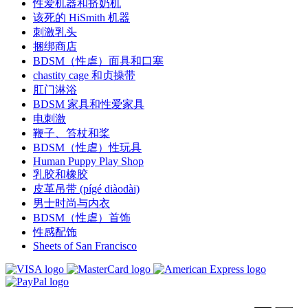
性爱机器和挤奶机
该死的 HiSmith 机器
刺激乳头
捆绑商店
BDSM（性虐）面具和口塞
chastity cage 和贞操带
肛门淋浴
BDSM 家具和性爱家具
电刺激
鞭子、笞杖和桨
BDSM（性虐）性玩具
Human Puppy Play Shop
乳胶和橡胶
皮革吊带 (pígé diàodài)
男士时尚与内衣
BDSM（性虐）首饰
性感配饰
Sheets of San Francisco