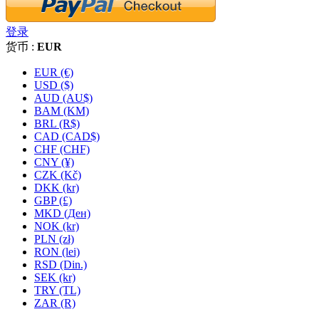
登录
货币 :
EUR
EUR (€)
USD ($)
AUD (AU$)
BAM (KM)
BRL (R$)
CAD (CAD$)
CHF (CHF)
CNY (¥)
CZK (Kč)
DKK (kr)
GBP (£)
MKD (Ден)
NOK (kr)
PLN (zł)
RON (lei)
RSD (Din.)
SEK (kr)
TRY (TL)
ZAR (R)