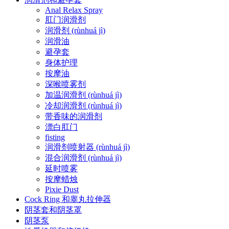
Anal Relax Spray
肛门润滑剂
润滑剂 (rùnhuá jì)
润滑油
避孕套
身体护理
按摩油
深喉喷雾剂
加温润滑剂 (rùnhuá jì)
冷却润滑剂 (rùnhuá jì)
带香味的润滑剂
漂白肛门
fisting
润滑剂喷射器 (rùnhuá jì)
混合润滑剂 (rùnhuá jì)
延时喷雾
按摩蜡烛
Pixie Dust
Cock Ring 和睾丸拉伸器
阴茎套和阴茎罩
阴茎泵