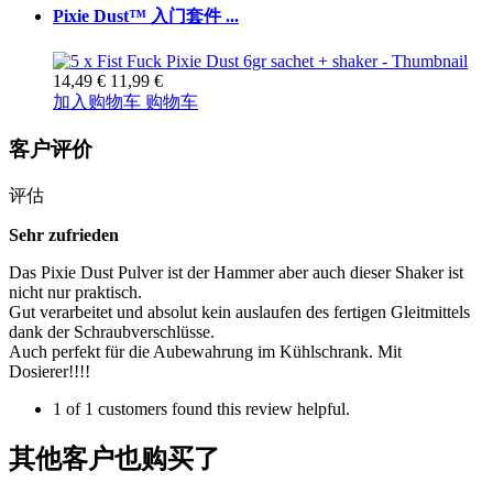
Pixie Dust™ 入门套件 ...
14,49 €
11,99 €
加入购物车
购物车
客户评价
评估
Sehr zufrieden
Das Pixie Dust Pulver ist der Hammer aber auch dieser Shaker ist
nicht nur praktisch.
Gut verarbeitet und absolut kein auslaufen des fertigen Gleitmittels
dank der Schraubverschlüsse.
Auch perfekt für die Aubewahrung im Kühlschrank. Mit
Dosierer!!!!
1 of 1 customers found this review helpful.
其他客户也购买了