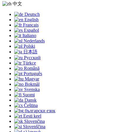
中文
Deutsch
English
Français
Español
Italiano
Nederlands
Polski
日本語
Русский
Türkçe
Română
Português
Magyar
Bokmål
Svenska
Suomi
Dansk
Čeština
български език
Eesti keel
Slovenčina
Slovenščina
ελληνικά