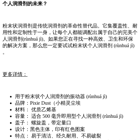
个人润滑剂的未来？
粉末状润滑剂是传统润滑剂的革命性替代品。它集覆盖性、耐
用性和定制性于一身，让每个人都能调配出属于自己的完美个
人润滑剂(rùnhuá jì)。如果您正在寻找一种高效、卫生和环保
的解决方案，那么您一定要试试粉末状个人润滑剂 (rùnhuá jì)
。
更多详情：
用于粉末状个人润滑剂的振动器 (rùnhuá jì)
品牌：Pixie Dust（小精灵尘埃
材料： 优质乙烯基
容量： 适合 500 毫升即用型个人润滑剂 (rùnhuá jì)
盖子： 螺旋盖，带定量口
设计：黑色主体，印有红色图案
特点： 易于清洁、经久耐用、不易破裂