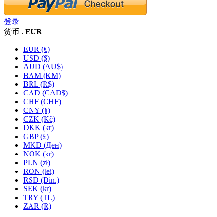
登录
货币 :
EUR
EUR (€)
USD ($)
AUD (AU$)
BAM (KM)
BRL (R$)
CAD (CAD$)
CHF (CHF)
CNY (¥)
CZK (Kč)
DKK (kr)
GBP (£)
MKD (Ден)
NOK (kr)
PLN (zł)
RON (lei)
RSD (Din.)
SEK (kr)
TRY (TL)
ZAR (R)