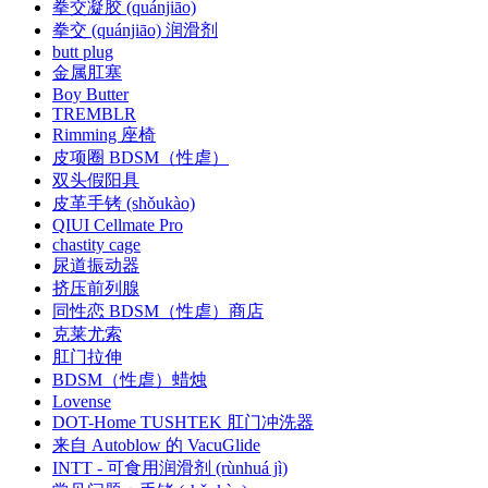
拳交凝胶 (quánjiāo)
拳交 (quánjiāo) 润滑剂
butt plug
金属肛塞
Boy Butter
TREMBLR
Rimming 座椅
皮项圈 BDSM（性虐）
双头假阳具
皮革手铐 (shǒukào)
QIUI Cellmate Pro
chastity cage
尿道振动器
挤压前列腺
同性恋 BDSM（性虐）商店
克莱尤索
肛门拉伸
BDSM（性虐）蜡烛
Lovense
DOT-Home TUSHTEK 肛门冲洗器
来自 Autoblow 的 VacuGlide
INTT - 可食用润滑剂 (rùnhuá jì)