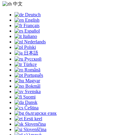
中文
Deutsch
English
Français
Español
Italiano
Nederlands
Polski
日本語
Русский
Türkçe
Română
Português
Magyar
Bokmål
Svenska
Suomi
Dansk
Čeština
български език
Eesti keel
Slovenčina
Slovenščina
ελληνικά