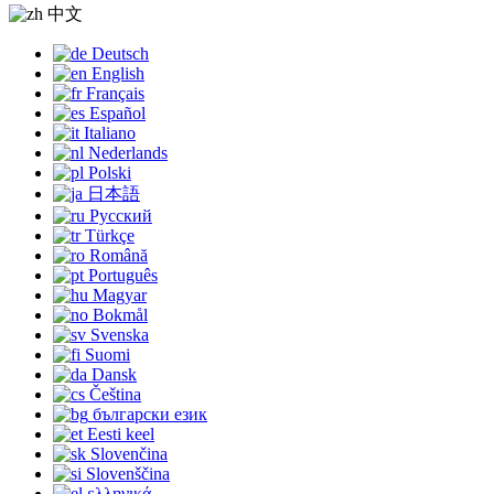
中文
Deutsch
English
Français
Español
Italiano
Nederlands
Polski
日本語
Русский
Türkçe
Română
Português
Magyar
Bokmål
Svenska
Suomi
Dansk
Čeština
български език
Eesti keel
Slovenčina
Slovenščina
ελληνικά