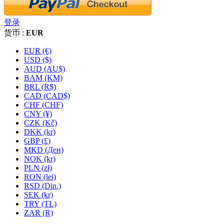
登录
货币 :
EUR
EUR (€)
USD ($)
AUD (AU$)
BAM (KM)
BRL (R$)
CAD (CAD$)
CHF (CHF)
CNY (¥)
CZK (Kč)
DKK (kr)
GBP (£)
MKD (Ден)
NOK (kr)
PLN (zł)
RON (lei)
RSD (Din.)
SEK (kr)
TRY (TL)
ZAR (R)