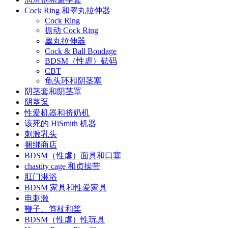
Cock Ring 和睾丸拉伸器
Cock Ring
振动 Cock Ring
睾丸拉伸器
Cock & Ball Bondage
BDSM（性虐）砝码
CBT
龟头环和阴茎塞
阴茎套和阴茎罩
阴茎泵
性爱机器和挤奶机
该死的 HiSmith 机器
刺激乳头
捆绑商店
BDSM（性虐）面具和口塞
chastity cage 和贞操带
肛门淋浴
BDSM 家具和性爱家具
电刺激
鞭子、笞杖和桨
BDSM（性虐）性玩具