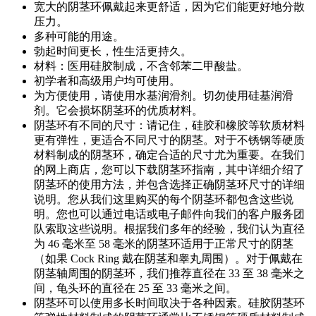
宽大的阴茎环佩戴起来更舒适，因为它们能更好地分散
压力。
多种可能的用途。
勃起时间更长，性生活更持久。
材料：医用硅胶制成，不含邻苯二甲酸盐。
初学者和高级用户均可使用。
为方便使用，请使用水基润滑剂。切勿使用硅基润滑
剂。它会损坏阴茎环的优质材料。
阴茎环有不同的尺寸：请记住，硅胶和橡胶等软质材料
更有弹性，更适合不同尺寸的阴茎。对于不锈钢等硬质
材料制成的阴茎环，确定合适的尺寸尤为重要。在我们
的网上商店，您可以下载阴茎环指南，其中详细介绍了
阴茎环的使用方法，并包含选择正确阴茎环尺寸的详细
说明。您从我们这里购买的每个阴茎环都包含这些说
明。您也可以通过电话或电子邮件向我们的客户服务团
队索取这些说明。根据我们多年的经验，我们认为直径
为 46 毫米至 58 毫米的阴茎环适用于正常尺寸的阴茎
（如果 Cock Ring 戴在阴茎和睾丸周围）。对于佩戴在
阴茎轴周围的阴茎环，我们推荐直径在 33 至 38 毫米之
间，龟头环的直径在 25 至 33 毫米之间。
阴茎环可以使用多长时间取决于各种因素。硅胶阴茎环