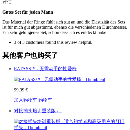
评估
Gutes Set für jeden Mann
Das Material der Ringe fühlt sich gut an und die Elastizität des Sets
ist für mich gut abgestimmt, ebenso die verschiedenen Durchmesser.
Ein sehr gelungenes Set, schön dass ich es entdeckt habe
3 of 3 customers found this review helpful.
其他客户也购买了
EATASS™ - 无需动手的性爱椅
99,99 €
加入购物车
购物车
对接插头培训重装版 -...