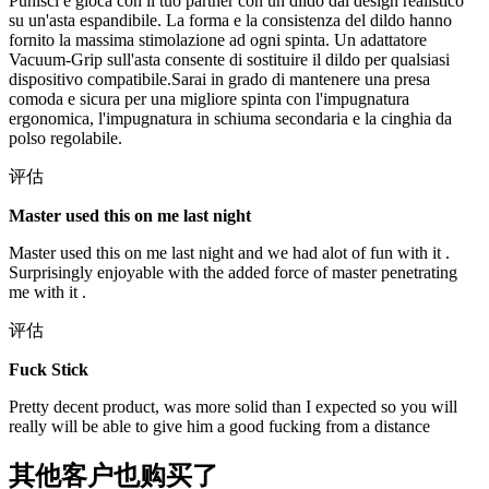
Punisci e gioca con il tuo partner con un dildo dal design realistico
su un'asta espandibile. La forma e la consistenza del dildo hanno
fornito la massima stimolazione ad ogni spinta. Un adattatore
Vacuum-Grip sull'asta consente di sostituire il dildo per qualsiasi
dispositivo compatibile.Sarai in grado di mantenere una presa
comoda e sicura per una migliore spinta con l'impugnatura
ergonomica, l'impugnatura in schiuma secondaria e la cinghia da
polso regolabile.
评估
Master used this on me last night
Master used this on me last night and we had alot of fun with it .
Surprisingly enjoyable with the added force of master penetrating
me with it .
评估
Fuck Stick
Pretty decent product, was more solid than I expected so you will
really will be able to give him a good fucking from a distance
其他客户也购买了