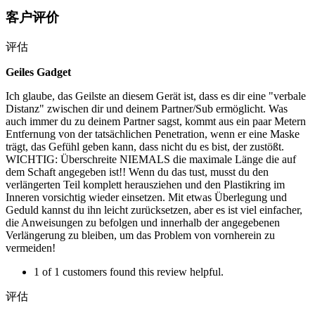
客户评价
评估
Geiles Gadget
Ich glaube, das Geilste an diesem Gerät ist, dass es dir eine "verbale
Distanz" zwischen dir und deinem Partner/Sub ermöglicht. Was
auch immer du zu deinem Partner sagst, kommt aus ein paar Metern
Entfernung von der tatsächlichen Penetration, wenn er eine Maske
trägt, das Gefühl geben kann, dass nicht du es bist, der zustößt.
WICHTIG: Überschreite NIEMALS die maximale Länge die auf
dem Schaft angegeben ist!! Wenn du das tust, musst du den
verlängerten Teil komplett herausziehen und den Plastikring im
Inneren vorsichtig wieder einsetzen. Mit etwas Überlegung und
Geduld kannst du ihn leicht zurücksetzen, aber es ist viel einfacher,
die Anweisungen zu befolgen und innerhalb der angegebenen
Verlängerung zu bleiben, um das Problem von vornherein zu
vermeiden!
1 of 1 customers found this review helpful.
评估