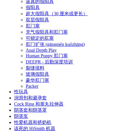
逼真的假阳具
假阳具
超大假阳具（30 厘米或更长）
双层假阳具
肛门塞
充气假阳具和肛门塞
可锁定的肛塞
肛门扩张 (gāngmén kuòzhāng)
Anal Depth Play
Human Puppy 肛门塞
DEEPR - 后勤深度培训
裂缝填料
玻璃假阳具
豪华肛门塞
Packer
性玩具
润滑剂和避孕套
Cock Ring 和睾丸拉伸器
阴茎套和阴茎罩
阴茎泵
性爱机器和挤奶机
该死的 HiSmith 机器