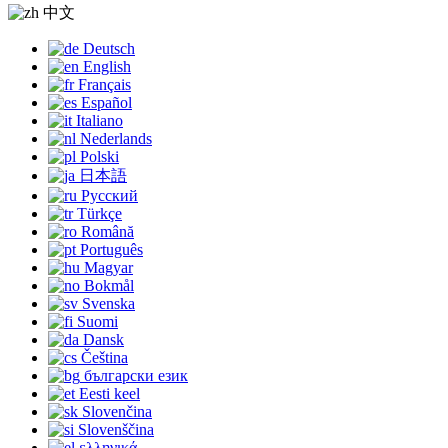
中文
Deutsch
English
Français
Español
Italiano
Nederlands
Polski
日本語
Русский
Türkçe
Română
Português
Magyar
Bokmål
Svenska
Suomi
Dansk
Čeština
български език
Eesti keel
Slovenčina
Slovenščina
ελληνικά