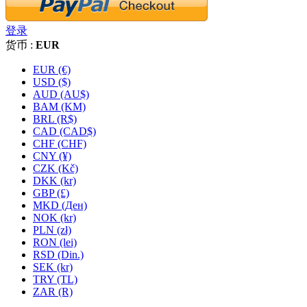
登录
货币 :
EUR
EUR (€)
USD ($)
AUD (AU$)
BAM (KM)
BRL (R$)
CAD (CAD$)
CHF (CHF)
CNY (¥)
CZK (Kč)
DKK (kr)
GBP (£)
MKD (Ден)
NOK (kr)
PLN (zł)
RON (lei)
RSD (Din.)
SEK (kr)
TRY (TL)
ZAR (R)