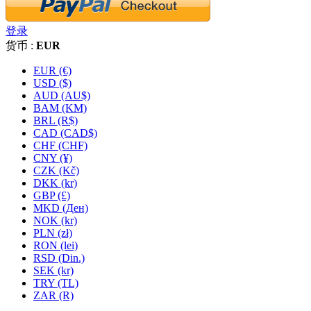
登录
货币 :
EUR
EUR (€)
USD ($)
AUD (AU$)
BAM (KM)
BRL (R$)
CAD (CAD$)
CHF (CHF)
CNY (¥)
CZK (Kč)
DKK (kr)
GBP (£)
MKD (Ден)
NOK (kr)
PLN (zł)
RON (lei)
RSD (Din.)
SEK (kr)
TRY (TL)
ZAR (R)