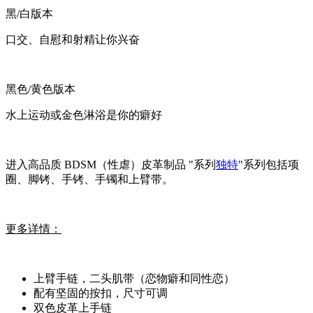
黑/白版本
口交、自慰和射精让你兴奋
黑色/黄色版本
水上运动或金色淋浴是你的癖好
进入高品质 BDSM（性虐）皮革制品 "系列
独特
"系列包括项
圈、脚铐、手铐、手镯和上臂带。
更多详情：
上臂手链，二头肌带（恋物癖和同性恋）
配有坚固的按扣，尺寸可调
双色皮革上手链