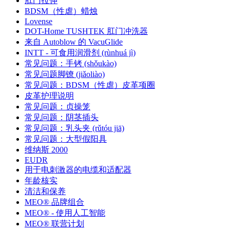
肛门拉伸
BDSM（性虐）蜡烛
Lovense
DOT-Home TUSHTEK 肛门冲洗器
来自 Autoblow 的 VacuGlide
INTT - 可食用润滑剂 (rùnhuá jì)
常见问题：手铐 (shǒukào)
常见问题脚镣 (jiǎoliào)
常见问题：BDSM（性虐）皮革项圈
皮革护理说明
常见问题：贞操笼
常见问题：阴茎插头
常见问题：乳头夹 (rǔtóu jiā)
常见问题：大型假阳具
维纳斯 2000
EUDR
用于电刺激器的电缆和适配器
年龄核实
清洁和保养
MEO® 品牌组合
MEO® - 使用人工智能
MEO® 联营计划