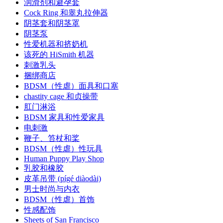
润滑剂和避孕套
Cock Ring 和睾丸拉伸器
阴茎套和阴茎罩
阴茎泵
性爱机器和挤奶机
该死的 HiSmith 机器
刺激乳头
捆绑商店
BDSM（性虐）面具和口塞
chastity cage 和贞操带
肛门淋浴
BDSM 家具和性爱家具
电刺激
鞭子、笞杖和桨
BDSM（性虐）性玩具
Human Puppy Play Shop
乳胶和橡胶
皮革吊带 (pígé diàodài)
男士时尚与内衣
BDSM（性虐）首饰
性感配饰
Sheets of San Francisco