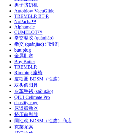
男子挤奶机
Autoblow VacuGlide
TREMBLR BT-R
NoPacha™
Alphamale
CUMELOT™
拳交凝胶 (quánjiāo)
拳交 (quánjiāo) 润滑剂
butt plug
金属肛塞
Boy Butter
TREMBLR
Rimming 座椅
皮项圈 BDSM（性虐）
双头假阳具
皮革手铐 (shǒukào)
QIUI Cellmate Pro
chastity cage
尿道振动器
挤压前列腺
同性恋 BDSM（性虐）商店
克莱尤索