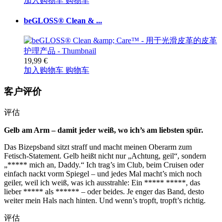
加入购物车
购物车
beGLOSS® Clean & ...
19,99 €
加入购物车
购物车
客户评价
评估
Gelb am Arm – damit jeder weiß, wo ich’s am liebsten spür.
Das Bizepsband sitzt straff und macht meinen Oberarm zum
Fetisch-Statement. Gelb heißt nicht nur „Achtung, geil“, sondern
„***** mich an, Daddy.“ Ich trag’s im Club, beim Cruisen oder
einfach nackt vorm Spiegel – und jedes Mal macht’s mich noch
geiler, weil ich weiß, was ich ausstrahle: Ein ***** *****, das
lieber ***** als ****** – oder beides. Je enger das Band, desto
weiter mein Hals nach hinten. Und wenn’s tropft, tropft’s richtig.
评估