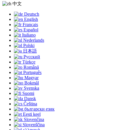
中文
Deutsch
English
Français
Español
Italiano
Nederlands
Polski
日本語
Русский
Türkçe
Română
Português
Magyar
Bokmål
Svenska
Suomi
Dansk
Čeština
български език
Eesti keel
Slovenčina
Slovenščina
ελληνικά