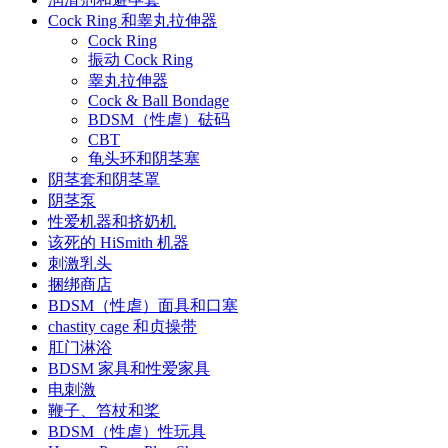
Cock Ring 和睾丸拉伸器
Cock Ring
振动 Cock Ring
睾丸拉伸器
Cock & Ball Bondage
BDSM（性虐）砝码
CBT
龟头环和阴茎塞
阴茎套和阴茎罩
阴茎泵
性爱机器和挤奶机
该死的 HiSmith 机器
刺激乳头
捆绑商店
BDSM（性虐）面具和口塞
chastity cage 和贞操带
肛门淋浴
BDSM 家具和性爱家具
电刺激
鞭子、笞杖和桨
BDSM（性虐）性玩具