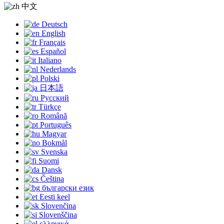
中文
Deutsch
English
Français
Español
Italiano
Nederlands
Polski
日本語
Русский
Türkçe
Română
Português
Magyar
Bokmål
Svenska
Suomi
Dansk
Čeština
български език
Eesti keel
Slovenčina
Slovenščina
ελληνικά