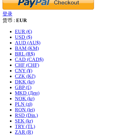
登录
货币 :
EUR
EUR (€)
USD ($)
AUD (AU$)
BAM (KM)
BRL (R$)
CAD (CAD$)
CHF (CHF)
CNY (¥)
CZK (Kč)
DKK (kr)
GBP (£)
MKD (Ден)
NOK (kr)
PLN (zł)
RON (lei)
RSD (Din.)
SEK (kr)
TRY (TL)
ZAR (R)