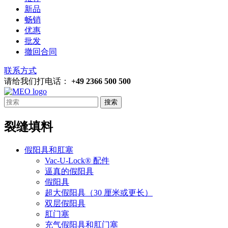
新品
畅销
优惠
批发
撤回合同
联系方式
请给我们打电话：
+49 2366 500 500
搜索
裂缝填料
假阳具和肛塞
Vac-U-Lock® 配件
逼真的假阳具
假阳具
超大假阳具（30 厘米或更长）
双层假阳具
肛门塞
充气假阳具和肛门塞