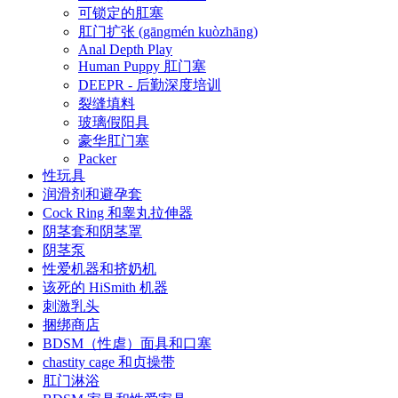
可锁定的肛塞
肛门扩张 (gāngmén kuòzhāng)
Anal Depth Play
Human Puppy 肛门塞
DEEPR - 后勤深度培训
裂缝填料
玻璃假阳具
豪华肛门塞
Packer
性玩具
润滑剂和避孕套
Cock Ring 和睾丸拉伸器
阴茎套和阴茎罩
阴茎泵
性爱机器和挤奶机
该死的 HiSmith 机器
刺激乳头
捆绑商店
BDSM（性虐）面具和口塞
chastity cage 和贞操带
肛门淋浴