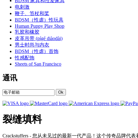
BDSM 家具和性爱家具
电刺激
鞭子、笞杖和桨
BDSM（性虐）性玩具
Human Puppy Play Shop
乳胶和橡胶
皮革吊带 (pígé diàodài)
男士时尚与内衣
BDSM（性虐）首饰
性感配饰
Sheets of San Francisco
通讯
Ok
裂缝填料
Crackstuffers - 您从未见过的最新一代产品！这个