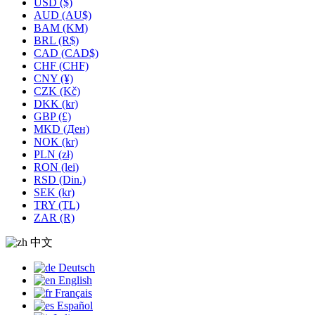
USD ($)
AUD (AU$)
BAM (KM)
BRL (R$)
CAD (CAD$)
CHF (CHF)
CNY (¥)
CZK (Kč)
DKK (kr)
GBP (£)
MKD (Ден)
NOK (kr)
PLN (zł)
RON (lei)
RSD (Din.)
SEK (kr)
TRY (TL)
ZAR (R)
中文
Deutsch
English
Français
Español