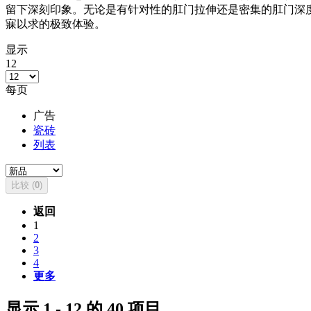
留下深刻印象。无论是有针对性的肛门拉伸还是密集的肛门深度游戏
寐以求的极致体验。
显示
12
每页
广告
瓷砖
列表
比较 (
0
)
返回
1
2
3
4
更多
显示 1 - 12 的 40 项目