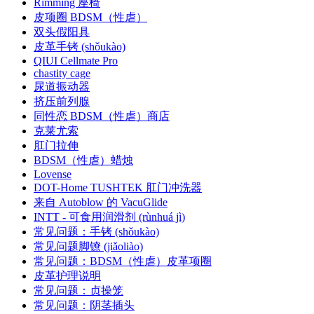
Rimming 座椅
皮项圈 BDSM（性虐）
双头假阳具
皮革手铐 (shǒukào)
QIUI Cellmate Pro
chastity cage
尿道振动器
挤压前列腺
同性恋 BDSM（性虐）商店
克莱尤索
肛门拉伸
BDSM（性虐）蜡烛
Lovense
DOT-Home TUSHTEK 肛门冲洗器
来自 Autoblow 的 VacuGlide
INTT - 可食用润滑剂 (rùnhuá jì)
常见问题：手铐 (shǒukào)
常见问题脚镣 (jiǎoliào)
常见问题：BDSM（性虐）皮革项圈
皮革护理说明
常见问题：贞操笼
常见问题：阴茎插头