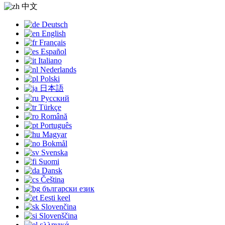
中文
Deutsch
English
Français
Español
Italiano
Nederlands
Polski
日本語
Русский
Türkçe
Română
Português
Magyar
Bokmål
Svenska
Suomi
Dansk
Čeština
български език
Eesti keel
Slovenčina
Slovenščina
ελληνικά