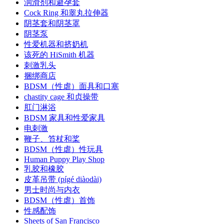
润滑剂和避孕套
Cock Ring 和睾丸拉伸器
阴茎套和阴茎罩
阴茎泵
性爱机器和挤奶机
该死的 HiSmith 机器
刺激乳头
捆绑商店
BDSM（性虐）面具和口塞
chastity cage 和贞操带
肛门淋浴
BDSM 家具和性爱家具
电刺激
鞭子、笞杖和桨
BDSM（性虐）性玩具
Human Puppy Play Shop
乳胶和橡胶
皮革吊带 (pígé diàodài)
男士时尚与内衣
BDSM（性虐）首饰
性感配饰
Sheets of San Francisco