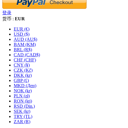
登录
货币 :
EUR
EUR (€)
USD ($)
AUD (AU$)
BAM (KM)
BRL (R$)
CAD (CAD$)
CHF (CHF)
CNY (¥)
CZK (Kč)
DKK (kr)
GBP (£)
MKD (Ден)
NOK (kr)
PLN (zł)
RON (lei)
RSD (Din.)
SEK (kr)
TRY (TL)
ZAR (R)