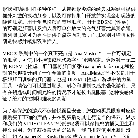
形状和功能同样多种多样：从带锥形尖端的经典肛塞到可提供
额外刺激的振动肛塞，以及可保持肛门开放并实现全新玩法的
隧道肛塞。用于角色扮演的带尾肛塞、用于 BDSM（性虐）
的可锁定肛塞以及插入后可单独放大的充气肛塞尤其受欢迎。
前列腺肛塞可为男性提供 P 点定向刺激，而肛塞则可增强女性
阴道快感并模拟双重插入。
MEO® 系列中的一个真正亮点是 AnalMaster™：一种可锁定
的肛塞，可使用小挂锁或现代数字时间锁固定。这款独一无二
的 BDSM（性虐）肛门塞将肛门扩张 (gāngmén kuòzhāng)和控
制的乐趣提升到了一个全新的高度。AnalMaster™ 不仅是用于
极限肛门训练的肛门塞，也是 BDSM（性虐）游戏中的力量
工具。情侣们可以通过顺从、耐心和强制快感来强化游戏。只
有在钥匙或时间锁允许的情况下才能拔出屁眼塞--这种快感保
证了绝对的控制和难忘的高潮。
为了确保您的游戏不仅愉悦而且安全，您在购买屁眼塞时应确
保购买了正确的产品，并在购买后对其进行适当的保养。温水
和我们的 VERYCLEAN™ 清洁喷雾可以保持您的插头卫生和
持久耐用。为了获得最大的舒适度，我们推荐使用水基润滑
剂，如 Aquameo®、Rush-Time® 或 Alphamale Aqua™，它们