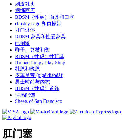
刺激乳头
捆绑商店
BDSM（性虐）面具和口塞
chastity cage 和贞操带
肛门淋浴
BDSM 家具和性爱家具
电刺激
鞭子、笞杖和桨
BDSM（性虐）性玩具
Human Puppy Play Shop
乳胶和橡胶
皮革吊带 (pígé diàodài)
男士时尚与内衣
BDSM（性虐）首饰
性感配饰
Sheets of San Francisco
肛门塞