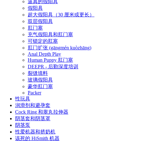
逼真的假阳具
假阳具
超大假阳具（30 厘米或更长）
双层假阳具
肛门塞
充气假阳具和肛门塞
可锁定的肛塞
肛门扩张 (gāngmén kuòzhāng)
Anal Depth Play
Human Puppy 肛门塞
DEEPR - 后勤深度培训
裂缝填料
玻璃假阳具
豪华肛门塞
Packer
性玩具
润滑剂和避孕套
Cock Ring 和睾丸拉伸器
阴茎套和阴茎罩
阴茎泵
性爱机器和挤奶机
该死的 HiSmith 机器