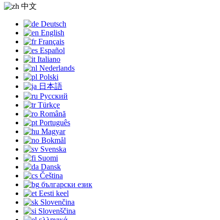
中文
Deutsch
English
Français
Español
Italiano
Nederlands
Polski
日本語
Русский
Türkçe
Română
Português
Magyar
Bokmål
Svenska
Suomi
Dansk
Čeština
български език
Eesti keel
Slovenčina
Slovenščina
ελληνικά