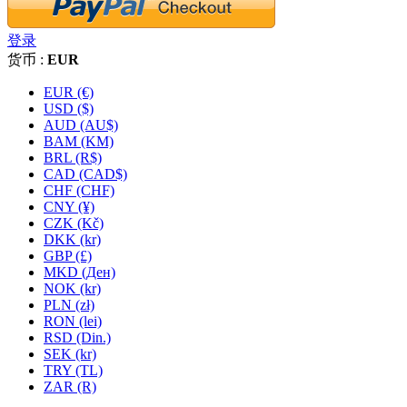
登录
货币 :
EUR
EUR (€)
USD ($)
AUD (AU$)
BAM (KM)
BRL (R$)
CAD (CAD$)
CHF (CHF)
CNY (¥)
CZK (Kč)
DKK (kr)
GBP (£)
MKD (Ден)
NOK (kr)
PLN (zł)
RON (lei)
RSD (Din.)
SEK (kr)
TRY (TL)
ZAR (R)