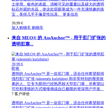
士使用。银色的表面、清晰可见的重量以及硕大的透明
钻石外观的水晶，使这款屁眼塞成为一件充满情趣的珠
宝，美得几乎不像是性玩具。
更多信息
39,99 €
加入购物车
购物车
来自 MEO® 的 AssAnchor™ - 用于肛门扩张的
透明肛塞...
39,99 €
即将
透明的 AssAnchor™ 是一款肛门塞，适合任何希望获得
强烈肛门扩张 (gāngmén kuòzhāng) 和非常特别的视觉效
果的人。它专为那些已经熟悉较大型肛门塞，并希望以
可控和谨慎的方式慢慢挑战自己极限的资深用户开发。
7
客户评价
透明的 AssAnchor™ 是一款肛门塞，适合任何希望获得
强烈肛门扩张 (gāngmén kuòzhāng) 和非常特别的视觉效