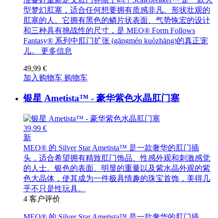
型梦幻肛塞，适合任何想要拥有质感非凡、形状壮观的
肛塞的人。它拥有黑色的鳞片状表面、气势恢宏的设计
和三种具有挑战性的尺寸，是 MEO® Form Follows
Fantasy® 系列中肛门扩张 (gāngmén kuòzhāng)的真正宠
儿。
更多信息
49,99 €
加入购物车
购物车
银星 Ametista™ - 豪华紫色水晶肛门塞
39,99 €
新
MEO® 的 Silver Star Ametista™ 是一款奢华的肛门插
头，适合希望拥有精致肛门饰品、性感外观和刺激感觉
的人士。银色的表面、明显的重量以及紫水晶外观的紫
色大晶体，使其成为一件极具情趣的珠宝首饰，美得几
乎不只是性玩具。
4
客户评价
MEO® 的 Silver Star Ametista™ 是一款奢华的肛门插