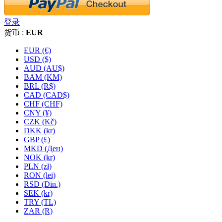
登录
货币 :
EUR
EUR (€)
USD ($)
AUD (AU$)
BAM (KM)
BRL (R$)
CAD (CAD$)
CHF (CHF)
CNY (¥)
CZK (Kč)
DKK (kr)
GBP (£)
MKD (Ден)
NOK (kr)
PLN (zł)
RON (lei)
RSD (Din.)
SEK (kr)
TRY (TL)
ZAR (R)