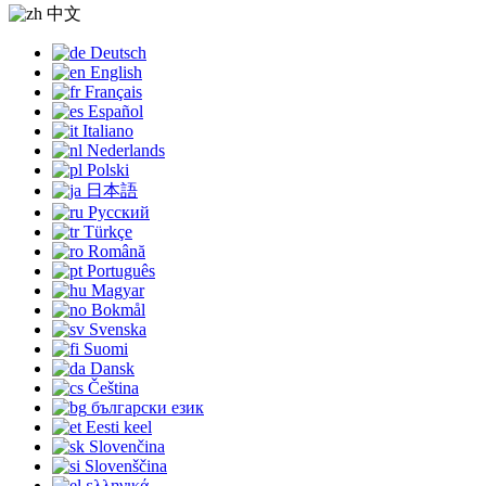
中文
Deutsch
English
Français
Español
Italiano
Nederlands
Polski
日本語
Русский
Türkçe
Română
Português
Magyar
Bokmål
Svenska
Suomi
Dansk
Čeština
български език
Eesti keel
Slovenčina
Slovenščina
ελληνικά