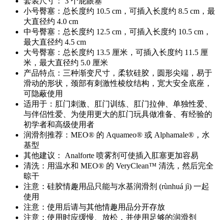
套装尺寸： 3 个屁眼塞
小号臀塞：总长度约 10.5 cm，可插入长度约 8.5 cm，最
大直径约 4.0 cm
中号臀塞：总长度约 12.5 cm，可插入长度约 10.5 cm，
最大直径约 4.5 cm
大号臀塞：总长度约 13.5 厘米，可插入长度约 11.5 厘
米，最大直径约 5.0 厘米
产品特点：三种渐变尺寸，柔软硅胶，圆形尖端，易于
滑动的形状，颈部有刺激性棱纹结构，宽大安全底座，
可隐蔽使用
适用于：肛门刺激、肛门训练、肛门拉伸、单独性爱、
与伴侣性爱、为使用更大的肛门玩具做准备、有经验的
初学者和高级使用者
润滑剂推荐：MEO® 的 Aquameo® 或 Alphamale®，水
基型
其他建议： Analforte 喷雾剂可使插入肛塞更加容易
清洗：用温水和 MEO® 的 VeryClean™ 清洗，然后完全
晾干
注意：硅胶情趣用品只能与水基润滑剂 (rùnhuá jì) 一起
使用
注意：使用后请与其他情趣用品分开存放
注意：使用时应缓慢、放松，并使用足够的润滑剂