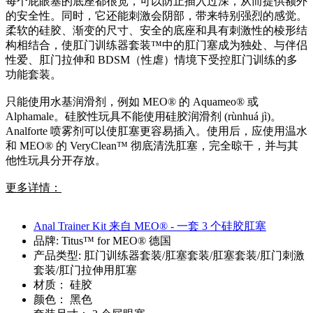
每个屁眼塞的底座都很宽，可以防止插入过深，从而提供额外
的安全性。同时，它还能刺激会阴部，带来特别强烈的感觉。
柔软的硅胶、渐变的尺寸、安全的底座和具有刺激性的棱形结
构相结合，使肛门训练器套装™中的肛门塞成为独处、与伴侣
性爱、肛门拉伸和 BDSM（性虐）情境下受控肛门训练的多
功能套装。
只能使用水基润滑剂，例如 MEO® 的 Aquameo® 或
Alphamale。硅胶性玩具不能使用硅胶润滑剂 (rùnhuá jì)。
Analforte 喷雾剂可以使肛塞更容易插入。使用后，应使用温水
和 MEO® 的 VeryClean™ 彻底清洗肛塞，完全晾干，并与其
他性玩具分开存放。
更多详情：
Anal Trainer Kit 来自 MEO® - 一套 3 个硅胶肛塞
品牌: Titus™ for MEO® 德国
产品类型: 肛门训练器套装/肛塞套装/肛塞套装/肛门刺激
套装/肛门拉伸用肛塞
材质： 硅胶
颜色： 黑色