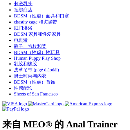
刺激乳头
捆绑商店
BDSM（性虐）面具和口塞
chastity cage 和贞操带
肛门淋浴
BDSM 家具和性爱家具
电刺激
鞭子、笞杖和桨
BDSM（性虐）性玩具
Human Puppy Play Shop
乳胶和橡胶
皮革吊带 (pígé diàodài)
男士时尚与内衣
BDSM（性虐）首饰
性感配饰
Sheets of San Francisco
来自 MEO® 的 Anal Trainer