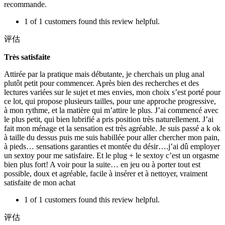
recommande.
1 of 1 customers found this review helpful.
评估
Très satisfaite
Attirée par la pratique mais débutante, je cherchais un plug anal
plutôt petit pour commencer. Après bien des recherches et des
lectures variées sur le sujet et mes envies, mon choix s’est porté pour
ce lot, qui propose plusieurs tailles, pour une approche progressive,
à mon rythme, et la matière qui m’attire le plus. J’ai commencé avec
le plus petit, qui bien lubrifié a pris position très naturellement. J’ai
fait mon ménage et la sensation est très agréable. Je suis passé a k ok
à taille du dessus puis me suis habillée pour aller chercher mon pain,
à pieds… sensations garanties et montée du désir….j’ai dû employer
un sextoy pour me satisfaire. Et le plug + le sextoy c’est un orgasme
bien plus fort! A voir pour la suite… en jeu ou à porter tout est
possible, doux et agréable, facile à insérer et à nettoyer, vraiment
satisfaite de mon achat
1 of 1 customers found this review helpful.
评估