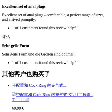
Excellent set of anal plugs
Excellent set of anal plugs - comfortable, a perfect range of sizes,
and arrived promptly.
1 of 1 customers found this review helpful.
评估
Sehr geile Form
Sehr geile Form und die Größen sind optimal !
1 of 1 customers found this review helpful.
其他客户也购买了
带配重和 Cock Ring 的充气式...
69,99 €