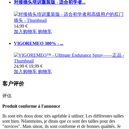
对接插头培训重装版 - 适合初学者...
14,99 €
加入购物车
购物车
VIGOREMEO 300% - ...
24,99 €
19,99 €
加入购物车
购物车
客户评价
评估
Produit conforme à l'annonce
Ils sont très doux donc très agréable à utiliser. Les différentes tailles
sont bien. Néanmoins, je dirais que ce sont des tailles pour des
"novices". Mais sinon, ils sont conforme et de bonnes qualités. Je