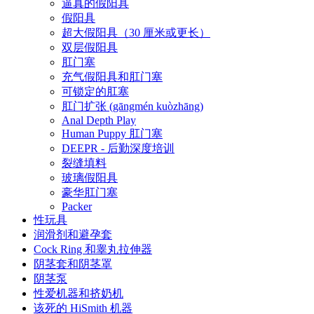
逼真的假阳具
假阳具
超大假阳具（30 厘米或更长）
双层假阳具
肛门塞
充气假阳具和肛门塞
可锁定的肛塞
肛门扩张 (gāngmén kuòzhāng)
Anal Depth Play
Human Puppy 肛门塞
DEEPR - 后勤深度培训
裂缝填料
玻璃假阳具
豪华肛门塞
Packer
性玩具
润滑剂和避孕套
Cock Ring 和睾丸拉伸器
阴茎套和阴茎罩
阴茎泵
性爱机器和挤奶机
该死的 HiSmith 机器