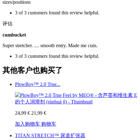
sizes/positions
3 of 3 customers found this review helpful.
评估
cumbucket
Super stretcher. .... smooth entry. Made me cum.
3 of 3 customers found this review helpful.
其他客户也购买了
PlowBoy™ 2.0 True...
24,99 €
21,99 €
加入购物车
购物车
TITAN STRETCH™ 尿道扩张器