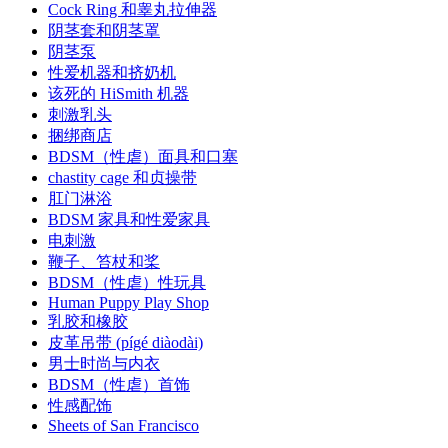
Cock Ring 和睾丸拉伸器
阴茎套和阴茎罩
阴茎泵
性爱机器和挤奶机
该死的 HiSmith 机器
刺激乳头
捆绑商店
BDSM（性虐）面具和口塞
chastity cage 和贞操带
肛门淋浴
BDSM 家具和性爱家具
电刺激
鞭子、笞杖和桨
BDSM（性虐）性玩具
Human Puppy Play Shop
乳胶和橡胶
皮革吊带 (pígé diàodài)
男士时尚与内衣
BDSM（性虐）首饰
性感配饰
Sheets of San Francisco