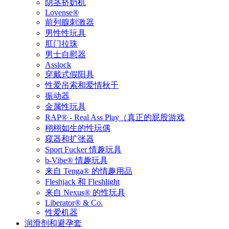
阴茎挤奶机
Lovense®
前列腺刺激器
男性性玩具
肛门拉珠
男士自慰器
Asslock
穿戴式假阳具
性爱吊索和爱情秋千
振动器
金属性玩具
RAP® - Real Ass Play（真正的屁股游戏
栩栩如生的性玩偶
窥器和扩张器
Sport Fucker 情趣玩具
b-Vibe® 情趣玩具
来自 Tenga® 的情趣用品
Fleshjack 和 Fleshlight
来自 Nexus® 的性玩具
Liberator® & Co.
性爱机器
润滑剂和避孕套