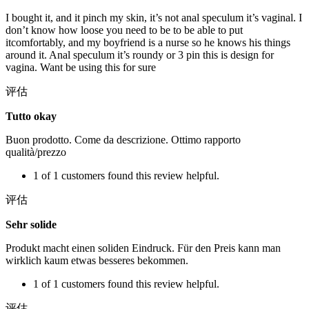
I bought it, and it pinch my skin, it’s not anal speculum it’s vaginal. I
don’t know how loose you need to be to be able to put
itcomfortably, and my boyfriend is a nurse so he knows his things
around it. Anal speculum it’s roundy or 3 pin this is design for
vagina. Want be using this for sure
评估
Tutto okay
Buon prodotto. Come da descrizione. Ottimo rapporto
qualità/prezzo
1 of 1 customers found this review helpful.
评估
Sehr solide
Produkt macht einen soliden Eindruck. Für den Preis kann man
wirklich kaum etwas besseres bekommen.
1 of 1 customers found this review helpful.
评估