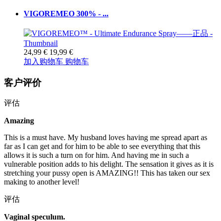
VIGOREMEO 300% - ...
24,99 €
19,99 €
加入购物车
购物车
客户评价
评估
Amazing
This is a must have. My husband loves having me spread apart as
far as I can get and for him to be able to see everything that this
allows it is such a turn on for him. And having me in such a
vulnerable position adds to his delight. The sensation it gives as it is
stretching your pussy open is AMAZING!! This has taken our sex
making to another level!
评估
Vaginal speculum.