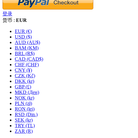
登录
货币 :
EUR
EUR (€)
USD ($)
AUD (AU$)
BAM (KM)
BRL (R$)
CAD (CAD$)
CHF (CHF)
CNY (¥)
CZK (Kč)
DKK (kr)
GBP (£)
MKD (Ден)
NOK (kr)
PLN (zł)
RON (lei)
RSD (Din.)
SEK (kr)
TRY (TL)
ZAR (R)