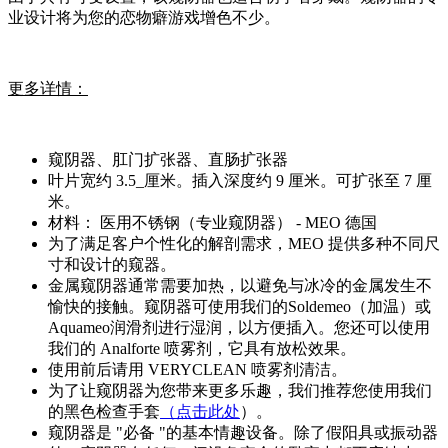
业设计将为您的恋物癖游戏增色不少。
更多详情：
窥阴器、肛门扩张器、直肠扩张器
叶片宽约 3.5_厘米。插入深度约 9 厘米。可扩张至 7 厘
米。
材料： 医用不锈钢（专业窥阴器） - MEO 德国
为了满足客户个性化的解剖需求，MEO 提供多种不同尺
寸和设计的窥器。
金属窥阴器通常需要加热，以避免与冰冷的金属发生不
愉快的接触。窥阴器可使用我们的Soldemeo（加温）或
Aquameo润滑剂进行湿润，以方便插入。您还可以使用
我们的 Analforte 喷雾剂，它具有放松效果。
使用前后请用 VERYCLEAN 喷雾剂清洁。
为了让窥阴器为您带来更多乐趣，我们推荐您使用我们
的黑色检查手套
（点击此处
）。
窥阴器是 "必备 "的基本情趣设备。除了假阳具或振动器