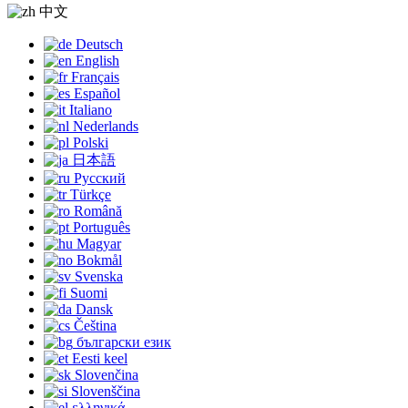
中文
Deutsch
English
Français
Español
Italiano
Nederlands
Polski
日本語
Русский
Türkçe
Română
Português
Magyar
Bokmål
Svenska
Suomi
Dansk
Čeština
български език
Eesti keel
Slovenčina
Slovenščina
ελληνικά